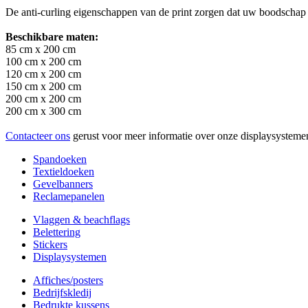
De anti-curling eigenschappen van de print zorgen dat uw boodschap 
Beschikbare maten:
85 cm x 200 cm
100 cm x 200 cm
120 cm x 200 cm
150 cm x 200 cm
200 cm x 200 cm
200 cm x 300 cm
Contacteer ons
gerust voor meer informatie over onze displaysystem
Spandoeken
Textieldoeken
Gevelbanners
Reclamepanelen
Vlaggen & beachflags
Belettering
Stickers
Displaysystemen
Affiches/posters
Bedrijfskledij
Bedrukte kussens