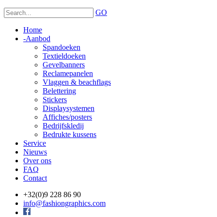
GO
Home
-
Aanbod
Spandoeken
Textieldoeken
Gevelbanners
Reclamepanelen
Vlaggen & beachflags
Belettering
Stickers
Displaysystemen
Affiches/posters
Bedrijfskledij
Bedrukte kussens
Service
Nieuws
Over ons
FAQ
Contact
+32(0)9 228 86 90
info@fashiongraphics.com